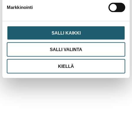
Markkinointi
What is Rokotustieto.fi?
The Rokotustieto.fi website provides reliable information
SALLI KAIKKI
about vaccines in an easy-to-understand way.
SALLI VALINTA
My vaccinations
KIELLÄ
Targeted diseases
Basic information on vaccines
News
The contents of the site are checked once a year. Last
update 31.1.2026.
All rights reserved © Pharmaca