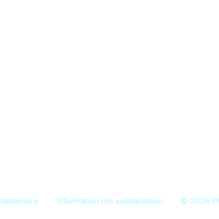
Mina vaccinationer
Bekämpa sjukdomar
Information om vacciner
Nyheter
ation om
ritetspolicy
Information om webbplatsen
© 2026 P