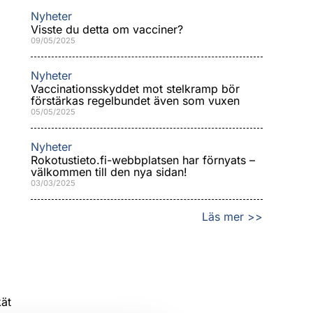
Nyheter
Visste du detta om vacciner?
09/05/2025
Nyheter
Vaccinationsskyddet mot stelkramp bör
förstärkas regelbundet även som vuxen
05/05/2025
Nyheter
Rokotustieto.fi-webbplatsen har förnyats –
välkommen till den nya sidan!
03/03/2025
Läs mer >>
kät