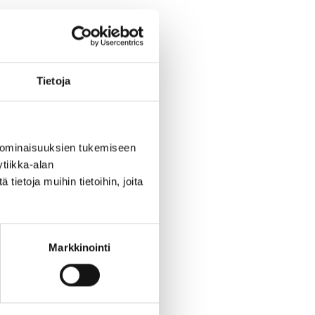
tt
nd.
Tietoja
m
ått
 %)
 ominaisuuksien tukemiseen
tiikka-alan
ietoja muihin tietoihin, joita
a
Markkinointi