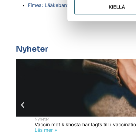
Fimea: Lääkebarometri
(på finska)
KIELLÄ
Nyheter
Nyheter
Vaccin mot kikhosta har lagts till i vaccin
Läs mer »