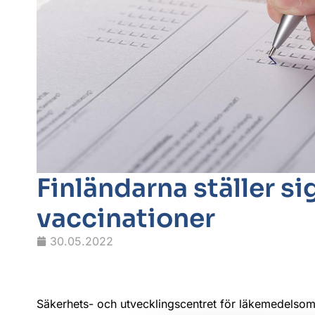
Finländarna ställer sig
vaccinationer
30.05.2022
Säkerhets- och utvecklingscentret för läkemedelso