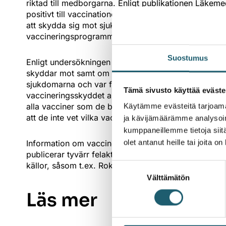
riktad till medborgarna. Enligt publikationen Läkem
positivt till vaccinationer. Nästan alla (96 %) av de
att skydda sig mot sjukdomar. Största delen (93 %) an
vaccineringsprogrammet och över hälften (67 %) tycke
Suostumus
Enligt undersökningen har de flesta av finländarna
skyddar mot samt om själva vaccinerna, men över en t
sjukdomarna och var femte (19 %) att de vet för lite
Tämä sivusto käyttää eväste
vaccineringsskyddet a´jour och de vet vilka vaccinat
alla vacciner som de borde, eller vet inte med säke
Käytämme evästeitä tarjoama
att de inte vet vilka vacciner de borde ha fått.
ja kävijämäärämme analysoim
kumppaneillemme tietoja siitä
olet antanut heille tai joita o
Information om vacciner och om sjukdomarna som de
publicerar tyvärr felaktig och missvisande information.
källor, såsom t.ex. Rokotustieto.fi-sidorna, som Lääk
Suostumuksen
Välttämätön
valinta
Läs mer