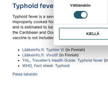
Typhoid fever
Välttämätön
valinta
Typhoid fever is a severe bacterial systemic infect
improperly cooked food. With symptoms including hig
and is estimated to be responsible for 110 000 death
the Caribbean and Oceania. Vaccination should be con
KIELLÄ
vaccine is not included in the National Vaccinatio
Lääkeinfo.fi: Typhim Vi
(in Finnish)
Lääkeinfo.fi: Vivotif
(in Finnish)
THL, Traveller’s Health Guide: Typhoid fever
(in
WHO, Fact sheet: Typhoid
Palaa takaisin