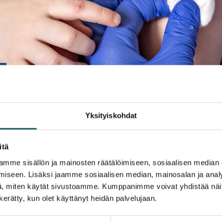
Yksityiskohdat
itä
mme sisällön ja mainosten räätälöimiseen, sosiaalisen median
iseen. Lisäksi jaamme sosiaalisen median, mainosalan ja analy
, miten käytät sivustoamme. Kumppanimme voivat yhdistää näitä t
staan. Monet näistä taudeista on saatu jo hävitettyä Suomes
n kerätty, kun olet käyttänyt heidän palvelujaan.