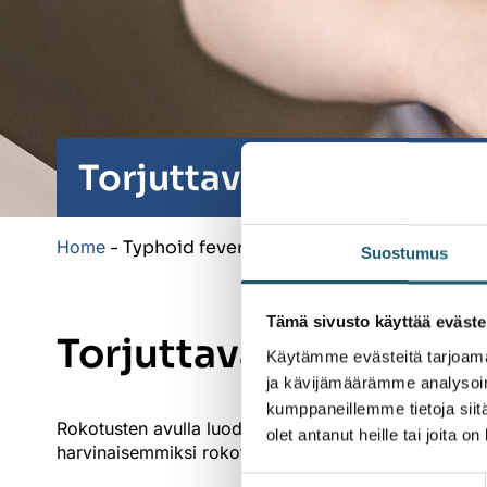
Torjuttavat taudit
Home
-
Typhoid fever
Suostumus
Tämä sivusto käyttää eväste
Torjuttavat taudit
Käytämme evästeitä tarjoama
ja kävijämäärämme analysoim
kumppaneillemme tietoja siitä
Rokotusten avulla luodaan suojaa tartuntatauteja va
olet antanut heille tai joita o
harvinaisemmiksi rokotusten ansiosta.
Suostumuksen