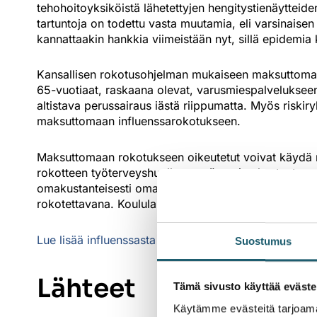
tehohoitoyksiköistä lähetettyjen hengitystienäytteide
tartuntoja on todettu vasta muutamia, eli varsinaisen
kannattaakin hankkia viimeistään nyt, sillä epidemia 
Kansallisen rokotusohjelman mukaiseen maksuttomaan 
65-vuotiaat, raskaana olevat, varusmiespalvelukseen a
altistava perussairaus iästä riippumatta. Myös riskiry
maksuttomaan influenssarokotukseen.
Maksuttomaan rokotukseen oikeutetut voivat käydä 
rokotteen työterveyshuollosta työantajan kustantama
omakustanteisesti omalta terveysasemalta. Tällöin ro
rokotettavana. Koululaiset ja opiskelijat voivat vara
Lue lisää influenssasta
Suostumus
Lähteet
Tämä sivusto käyttää eväste
Käytämme evästeitä tarjoama