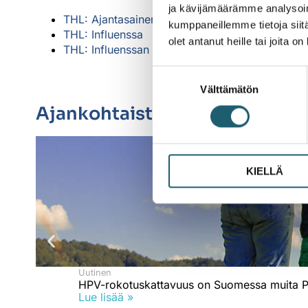
ja kävijämäärämme analysoim
THL: Ajantasainen influenssakatsaus
kumppaneillemme tietoja siitä
THL: Influenssa
olet antanut heille tai joita o
THL: Influenssan seuranta
Suostumuksen
Välttämätön
valinta
Ajankohtaista
KIELLÄ
Uutinen
HPV-rokotuskattavuus on Suomessa muita P
Lue lisää »