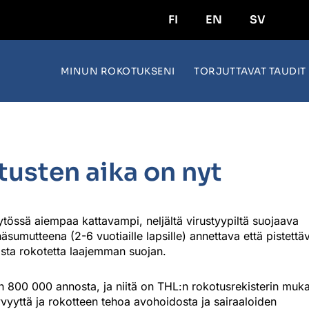
FI
EN
SV
MINUN ROKOTUKSENI
TORJUTTAVAT TAUDIT
tusten aika on nyt
össä aiempaa kattavampi, neljältä virustyypiltä suojaava
umutteena (2-6 vuotiaille lapsille) annettava että pistettä
ista rokotetta laajemman suojan.
 800 000 annosta, ja niitä on THL:n rokotusrekisterin muk
ntyvyyttä ja rokotteen tehoa avohoidosta ja sairaaloiden