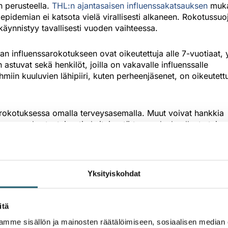
n perusteella.
THL:n ajantasaisen influenssakatsauksen
muk
 epidemian ei katsota vielä virallisesti alkaneen. Rokotussuo
käynnistyy tavallisesti vuoden vaihteessa.
influenssarokotukseen ovat oikeutettuja alle 7-vuotiaat, y
stuvat sekä henkilöt, joilla on vakavalle influenssalle
hmiin kuuluvien lähipiiri, kuten perheenjäsenet, on oikeutett
rokotuksessa omalla terveysasemalla. Muut voivat hankkia
na, omakustanteisesti yksityisestä terveydenhuollosta tai
kote ostetaan reseptillä apteekista ja käydään terveysasem
ta rokotusajan omalta koulu- tai opiskeluterveydenhoitajaltaa
Yksityiskohdat
itä
mme sisällön ja mainosten räätälöimiseen, sosiaalisen median