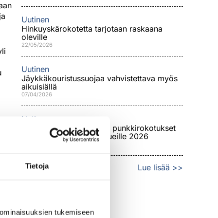
aan
ja
Uutinen
Hinkuyskärokotetta tarjotaan raskaana
oleville
22/05/2026
li
Uutinen
u
Jäykkäkouristussuojaa vahvistettava myös
aikuisiällä
07/04/2026
Uutinen
Puutiaisaivotulehdus- eli punkkirokotukset
alla
laajenevat uusille riskialueille 2026
n.
12/02/2026
Tietoja
Lue lisää >>
 ominaisuuksien tukemiseen