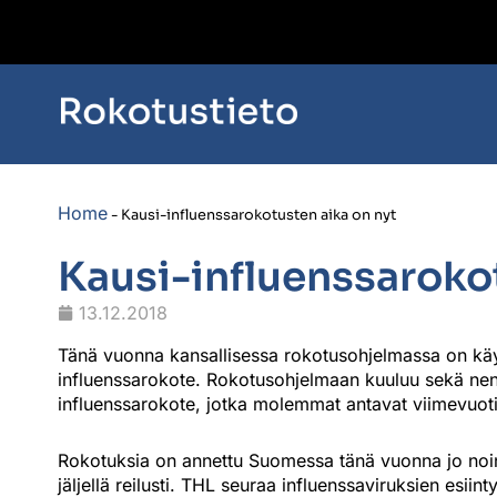
Home
-
Kausi-influenssarokotusten aika on nyt
Kausi-influenssaroko
13.12.2018
Tänä vuonna kansallisessa rokotusohjelmassa on käyt
influenssarokote. Rokotusohjelmaan kuuluu sekä nenäs
influenssarokote, jotka molemmat antavat viimevuot
Rokotuksia on annettu Suomessa tänä vuonna jo noin
jäljellä reilusti. THL seuraa influenssaviruksien esii