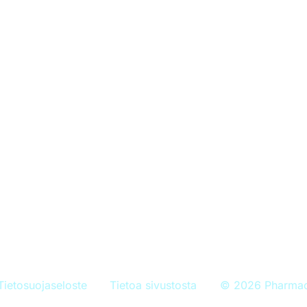
Minun rokotukseni
Torjuttavat taudit
Perustietoa rokotteista
Ajankohtaista
toa
Tietosuojaseloste
Tietoa sivustosta
© 2026 Pharma