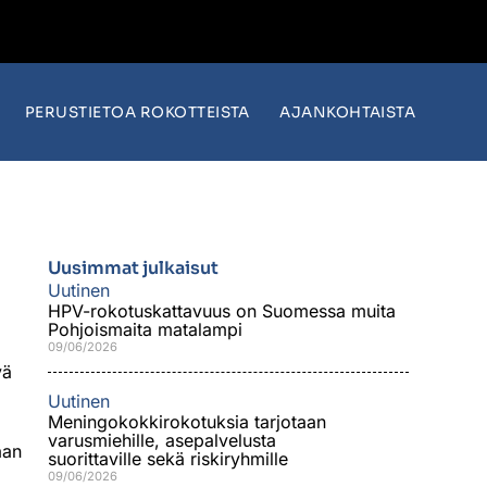
PERUSTIETOA ROKOTTEISTA
AJANKOHTAISTA
Uusimmat julkaisut
Uutinen
HPV-rokotuskattavuus on Suomessa muita
Pohjoismaita matalampi
09/06/2026
vä
Uutinen
Meningokokkirokotuksia tarjotaan
varusmiehille, asepalvelusta
aan
suorittaville sekä riskiryhmille
09/06/2026