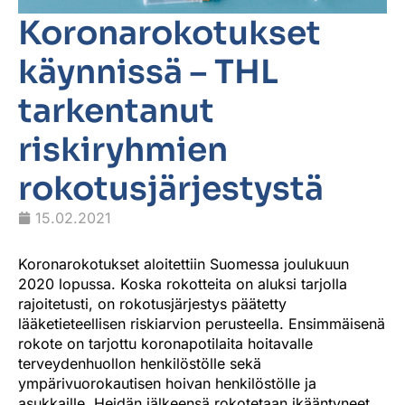
Koronarokotukset
käynnissä – THL
tarkentanut
riskiryhmien
rokotusjärjestystä
15.02.2021
Koronarokotukset aloitettiin Suomessa joulukuun
2020 lopussa. Koska rokotteita on aluksi tarjolla
rajoitetusti, on rokotusjärjestys päätetty
lääketieteellisen riskiarvion perusteella. Ensimmäisenä
rokote on tarjottu koronapotilaita hoitavalle
terveydenhuollon henkilöstölle sekä
ympärivuorokautisen hoivan henkilöstölle ja
asukkaille. Heidän jälkeensä rokotetaan ikääntyneet,