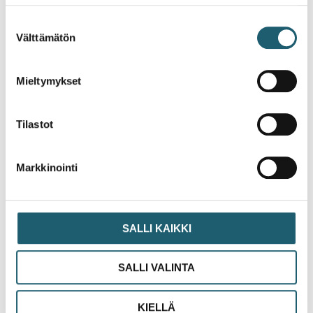
Lähteet
Suostumuksen
Välttämätön
valinta
Mediuutiset: Tässä järjestyksessä
riskiryhmäläiset saavat koronarokotteen – THL
Mieltymykset
julkaisi priorisointilistan
THL: Oma koronarokotus: miten, miksi ja
milloin?
Tilastot
THL: Rokotusjärjestys ja COVID-19 -taudin
riskiryhmät
THL: THL on tarkentanut lääketieteellisiä
Markkinointi
riskiryhmiä koronarokotuksia varten
SALLI KAIKKI
SALLI VALINTA
Ajankohtaista
KIELLÄ