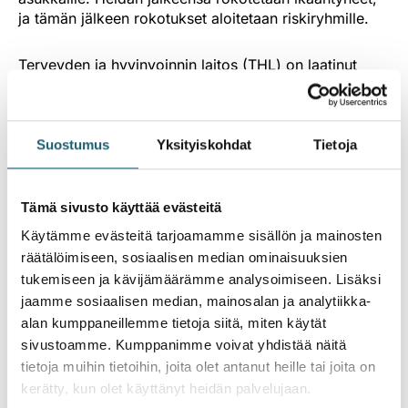
ja tämän jälkeen rokotukset aloitetaan riskiryhmille.
Terveyden ja hyvinvoinnin laitos (THL) on laatinut
priorisointilistan, jonka perusteella määräytyy, missä
järjestyksessä koronavirusrokotteita tarjotaan eri
taustasairauksia sairastaville eli riskiryhmään
kuuluville. Taustasairaudet on jaettu kahteen ryhmään.
Suostumus
Yksityiskohdat
Tietoja
Ensimmäiseen ryhmään kuuluvat vakavalle
koronavirustaudille erittäin voimakkaasti altistavat
sairaudet ja toiseen vakavalle koronavirustaudille
Tämä sivusto käyttää evästeitä
altistavat sairaudet. Rokotetta tarjotaan ensin ryhmälle
Käytämme evästeitä tarjoamamme sisällön ja mainosten
1 ja sen jälkeen ryhmälle 2.
räätälöimiseen, sosiaalisen median ominaisuuksien
tukemiseen ja kävijämäärämme analysoimiseen. Lisäksi
Kunnat vastaavat rokotusten järjestämisestä ja
jaamme sosiaalisen median, mainosalan ja analytiikka-
tiedottavat kuntalaisille, missä ja milloin rokotuksen
alan kumppaneillemme tietoja siitä, miten käytät
voi ottaa. Koronarokotusten edistymistä on
sivustoamme. Kumppanimme voivat yhdistää näitä
mahdollista seurata
THL:n sivuilla
.
tietoja muihin tietoihin, joita olet antanut heille tai joita on
kerätty, kun olet käyttänyt heidän palvelujaan.