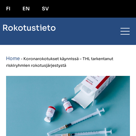
FI
EN
SV
Home
-
Koronarokotukset käynnissä – THL tarkentanut
riskiryhmien rokotusjärjestystä