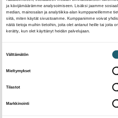
pintoihin. Siipikarja- ja turkistiloilla
ja kävijämäärämme analysoimiseen. Lisäksi jaamme sosiaal
lintuinfluenssatartuntoja pyritään ehkäisemään
median, mainosalan ja analytiikka-alan kumppaneillemme tie
erilaisilla suojaus- ja hygieniatoimilla, kuten estämällä
siitä, miten käytät sivustoamme. Kumppanimme voivat yhdis
villilintujen pääsy kosketuksiin turkiseläinten
näitä tietoja muihin tietoihin, joita olet antanut heille tai joita o
kanssa. Näiden toimien lisäksi rokote antaa ihmisille
kerätty, kun olet käyttänyt heidän palvelujaan.
tarpeellista lisäsuojaa.
Lähteet:
Suostumuksen
Välttämätön
valinta
THL: Lintuinfluenssan riski kasvaa, kun lintujen
kevätmuutto alkaa – rokotukset kohderyhmille
alkamassa
Mieltymykset
Tilastot
Ajankohtaista
Markkinointi