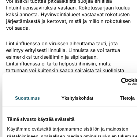
voi lisäksi tuottaa pitkäaikaista suojaa erilaisia
lintuinfluenssaviruksia vastaan. Rokotussarjaan kuuluu
kaksi annosta. Hyvinvointialueet vastaavat rokotusten
järjestämisestä ja kertovat, mistä ja milloin rokotuksen
voi saada.
Lintuinfluenssa on viruksen aiheuttama tauti, jota
esiintyy erityisesti linnuilla. Linnuista se voi tarttua
esimerkiksi turkiseläimiin ja siipikarjaan.
Lintuinfluenssa ei tartu helposti ihmisiin, mutta
tartunnan voi kuitenkin saada sairaista tai kuolleista
eläimistä tai niiden eritteistä. Virus voi aiheuttaa
ihmiselle oireettoman tai lievän hengitystieinfektion,
mutta myös vakavan taudin. Ihmisillä
lintuinfluenssatartuntoja ei ole Suomessa todettu
Suostumus
Yksityiskohdat
Tietoja
lainkaan.
Tartuntoja voi ehkäistä välttämällä koskemista
Tämä sivusto käyttää evästeitä
kuolleisiin ja sairaisiin lintuihin tai muihin villieläimiin
Käytämme evästeitä tarjoamamme sisällön ja mainosten
sekä niiden eritteillä tahriintuneisiin
räätälöimiseen, sosiaalisen median ominaisuuksien tukemis