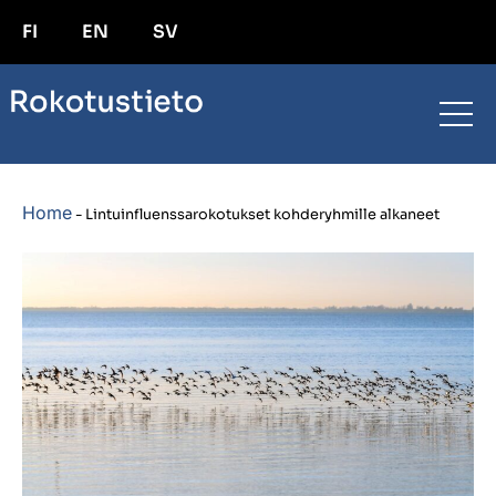
FI
EN
SV
Home
-
Lintuinfluenssarokotukset kohderyhmille alkaneet