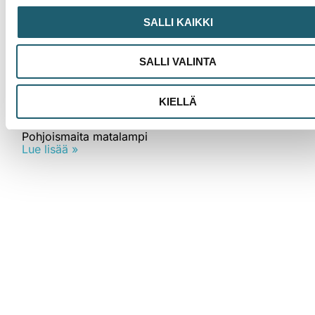
SALLI KAIKKI
SALLI VALINTA
Uutinen
KIELLÄ
HPV-rokotuskattavuus on Suomessa muita
Pohjoismaita matalampi
Lue lisää »
Mikä on Rokotustieto.fi?