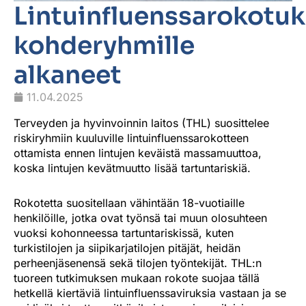
Lintuinfluenssarokotuk
kohderyhmille
alkaneet
11.04.2025
Terveyden ja hyvinvoinnin laitos (THL) suosittelee
riskiryhmiin kuuluville lintuinfluenssarokotteen
ottamista ennen lintujen keväistä massamuuttoa,
koska lintujen kevätmuutto lisää tartuntariskiä.
Rokotetta suositellaan vähintään 18-vuotiaille
henkilöille, jotka ovat työnsä tai muun olosuhteen
vuoksi kohonneessa tartuntariskissä, kuten
turkistilojen ja siipikarjatilojen pitäjät, heidän
perheenjäsenensä sekä tilojen työntekijät. THL:n
tuoreen tutkimuksen mukaan rokote suojaa tällä
hetkellä kiertäviä lintuinfluenssaviruksia vastaan ja se