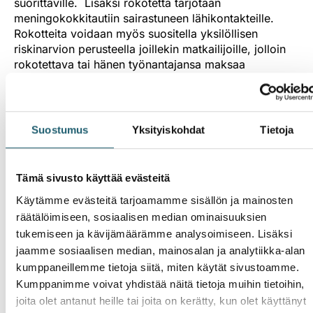
suorittaville. Lisäksi rokotetta tarjotaan
meningokokkitautiin sairastuneen lähikontakteille.
Rokotteita voidaan myös suositella yksilöllisen
riskinarvion perusteella joillekin matkailijoille, jolloin
rokotettava tai hänen työnantajansa maksaa
rokotteet.
Meningokokki eli
Neisseria meningitidis
on bakteeri,
joka voi aiheuttaa vakavia infektioita, kuten
Suostumus
Yksityiskohdat
Tietoja
aivokalvotulehdusta, bakteremiaa ja verenmyrkytystä.
Suomessa nämä infektiot ovat hyvin harvinaisia,
mutta vakavia. Äkillinen sairastuminen ja yleistilan
Tämä sivusto käyttää evästeitä
heikkeneminen johtavat nopeasti tehohoitoa vaativaan
Käytämme evästeitä tarjoamamme sisällön ja mainosten
tilanteeseen.
räätälöimiseen, sosiaalisen median ominaisuuksien
tukemiseen ja kävijämäärämme analysoimiseen. Lisäksi
Meningokokki tarttuu pisara- tai kosketusteitse.
jaamme sosiaalisen median, mainosalan ja analytiikka-alan
Tartunta on usein oireeton, muutaman kuukauden
kumppaneillemme tietoja siitä, miten käytät sivustoamme.
kestävä nielukantajuus, eikä se vaadi toimenpiteitä.
Kumppanimme voivat yhdistää näitä tietoja muihin tietoihin,
Tartunnan saaminen edellyttää aina läheistä kontaktia
joita olet antanut heille tai joita on kerätty, kun olet käyttänyt
bakteerin kantajan kanssa. Myös oireeton nielukantaja