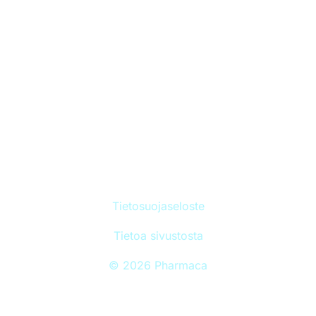
Minun rokotukseni
Torjuttavat taudit
Perustietoa rokotteista
Ajankohtaista
Sivuston sisällöt tarkistetaan kerran vuodessa. Viimeisin
päivitys 31.1.2026.
Kaikki oikeudet pidätetään © Pharmaca
Tietosuojaseloste
Tietoa sivustosta
© 2026 Pharmaca