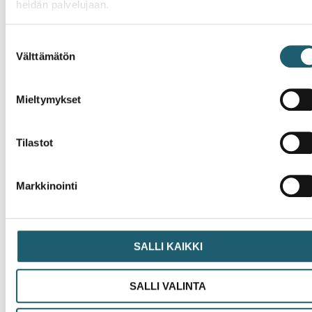
heidän palvelujaan.
voi olla tartuttaja.
Lähteet:
Suostumuksen
Välttämätön
valinta
Meningokokkirokotteet – THL
Meningokokki – THL
Mieltymykset
Meningokokkitaudit – Terveyskirjasto
Tilastot
Ajankohtaista
Markkinointi
SALLI KAIKKI
SALLI VALINTA