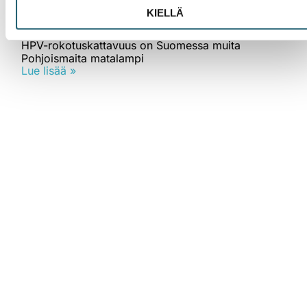
KIELLÄ
Uutinen
HPV-rokotuskattavuus on Suomessa muita
Pohjoismaita matalampi
Lue lisää »
Mikä on Rokotustieto.fi?
Rokotustieto.fi -verkkosivusto tarjoaa luotettavaa tietoa
rokotteista helposti ymmärrettävästi.