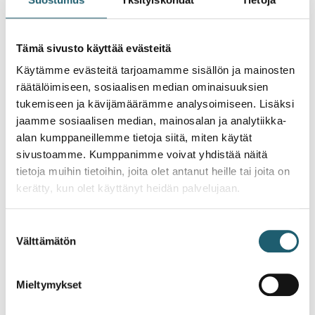
rokotustietoa
Tämä sivusto käyttää evästeitä
Rokotustieto.fi-sivuston tavoitteena on tuottaa
luotettavaa ja helposti ymmärrettävää tietoa
Käytämme evästeitä tarjoamamme sisällön ja mainosten
rokotteista ja rokottautumisesta kansalaisille. Sivustoa
räätälöimiseen, sosiaalisen median ominaisuuksien
kehitetään säännöllisesti, ja kyselyllä selvitetään
tukemiseen ja kävijämäärämme analysoimiseen. Lisäksi
rokotustiedon tarpeita, jotta saat entistä paremmin
jaamme sosiaalisen median, mainosalan ja analytiikka-
sinulle hyödyllistä tietoa rokotteista ja
alan kumppaneillemme tietoja siitä, miten käytät
rokottautumisesta.
sivustoamme. Kumppanimme voivat yhdistää näitä
Kyselyyn voi vastata, vaikka ei olisi käynyt
tietoja muihin tietoihin, joita olet antanut heille tai joita on
Rokotustieto.fi-sivustolla. Voit siis jakaa kyselyä myös
kerätty, kun olet käyttänyt heidän palvelujaan.
verkostoillesi.
Suostumuksen
Vastaaminen vie 3–10 minuuttia riippuen
Välttämätön
vastauksistasi. Kysely on avoinna 15.4. asti. Kiitos jo
valinta
etukäteen!
Mieltymykset
Vastaa kyselyyn tästä >