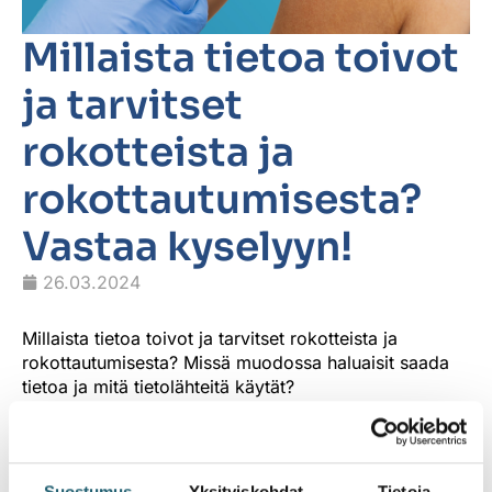
Millaista tietoa toivot
ja tarvitset
rokotteista ja
rokottautumisesta?
Vastaa kyselyyn!
26.03.2024
Millaista tietoa toivot ja tarvitset rokotteista ja
rokottautumisesta? Missä muodossa haluaisit saada
tietoa ja mitä tietolähteitä käytät?
Vastaa kyselyyn ja auta
kehittämään hyödyllistä
Suostumus
Yksityiskohdat
Tietoja