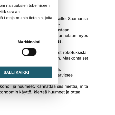
llossa.
 ominaisuuksien tukemiseen
tiikka-alan
ietoja muihin tietoihin, joita
astuu rokotussuojasta siirtyy itselle. Saamansa
a terveyskortista tai Omakanta-
kumätää ja jäykkäkouristusta vastaan.
sä
työskentelevälle opiskelijalle
annetaan myös
an opiskelijaterveydenhuollossa,
Markkinointi
n ja -oppilaitoksen vaatimukset rokotuksista
si Yhdysvalloissa osavaltioittain. Maakohtaiset
ista yleensä työterveyshuollosta.
SALLI KAIKKI
n matkustava reppumatkailija tarvitsee
koholi ja huumeet. Kannattaa siis miettiä, mitä
kondomin käyttö, kiertää huumeet ja ottaa