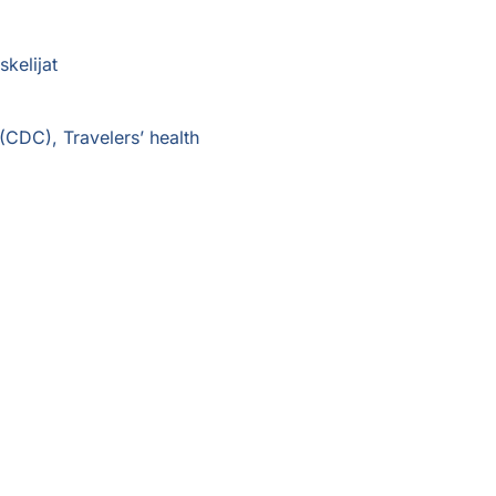
kelijat
(CDC), Travelers’ health
Sivuston sisällöt tarkistetaan kerran vuodessa.
Viimeisin päivitys 31.1.2026.
Kaikki oikeudet pidätetään © Pharmaca