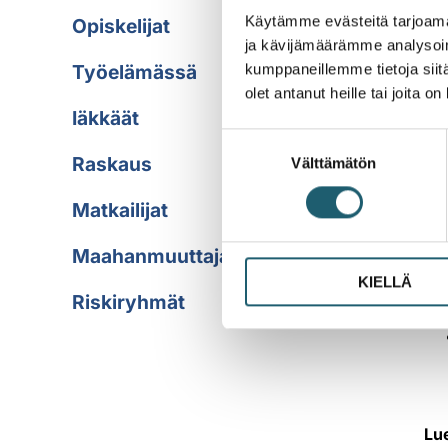
opi
Käytämme evästeitä tarjoama
Opiskelijat
ja kävijämäärämme analysoim
Työelämässä
kumppaneillemme tietoja siitä
olet antanut heille tai joita o
Iäkkäät
Suostumuksen
Raskaus
Välttämätön
valinta
Matkailijat
Maahanmuuttajat
KIELLÄ
Riskiryhmät
Lue