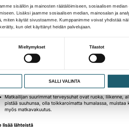
skeluterveydenhuollossa, terveysasemalla tai työterveyshuo
mme sisällön ja mainosten räätälöimiseen, sosiaalisen median
iseen. Lisäksi jaamme sosiaalisen median, mainosalan ja analy
, miten käytät sivustoamme. Kumppanimme voivat yhdistää näitä t
Kun siirtyy kouluterveydenhuollon piiristä opiskelijaksi, v
rokotukset voi tarkistaa kouluterveydenhoitajan antamast
n kerätty, kun olet käyttänyt heidän palvelujaan.
palvelusta. Tehosterokotuksia tarvitaan esimerkiksi kurk
Sosiaali- ja terveydenhuollossa tai lääkehuollon tehtävis
muita rokotuksia työpaikasta riippuen. Rokotukset anneta
Mieltymykset
Tilastot
terveyskeskuksessa tai työterveyshuollossa.
Opiskelijavaihtoon lähtevän kannattaa tarkistaa kohdemaa
ja terveystodistuksista. Määräykset vaihtelevat esimerkik
suositukset löytyvät THL:n
Matkailijan terveysoppaasta
.
Ulkomaille töihin lähtevä saa tietoa tarvittavista rokotuks
SALLI VALINTA
Alkeellisiin oloihin Aasiaan, Afrikkaan ja Etelä-Amerikkaa
opiskelijavaihtoon lähtevää kattavamman rokotussuojan.
Matkailijan suurimmat terveysuhat ovat ruoka, liikenne, al
pistää suuhunsa, olla toikkaroimatta humalassa, muistaa 
myös matkavakuutus.
 lisää lähteistä