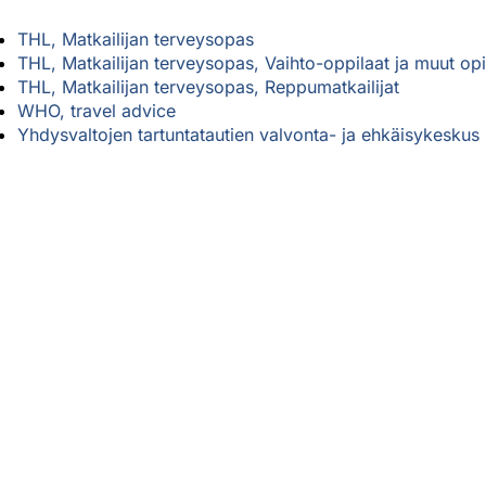
THL, Matkailijan terveysopas
THL, Matkailijan terveysopas, Vaihto-oppilaat ja muut opis
THL, Matkailijan terveysopas, Reppumatkailijat
WHO, travel advice
Yhdysvaltojen tartuntatautien valvonta- ja ehkäisykeskus 
Minun rokotukseni
Torjuttavat taudit
Perustietoa rokotteista
Ajankohtaista
toa