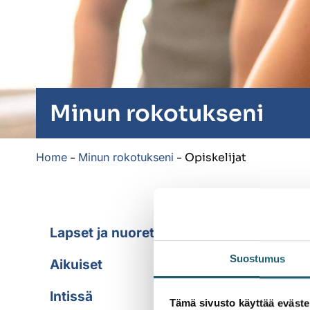
Minun rokotukseni
Home
-
Minun rokotukseni
-
Opiskelijat
O
Lapset ja nuoret
Suostumus
Aikuiset
Val
Intissä
neu
Tämä sivusto käyttää eväste