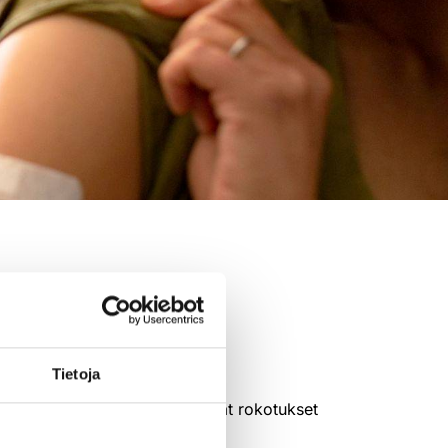
t
Tietoja
liseen rokotusohjelmaan kuuluvat rokotukset
uojaa täydennetään