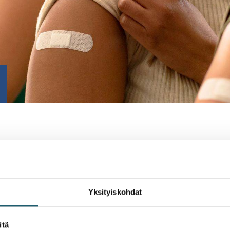
piskelijoiden rokotukse
Yksityiskohdat
taosa opiskelijoista ja nuorista aikuisista on saanut kansal
volassa ja kouluterveydenhuollossa. Tarvittaessa rokotuss
itä