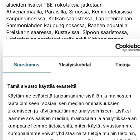
alueiden lisäksi TBE-rokotuksia jatketaan
Ahvenanmaalla, Paraisilla, Simossa, Kemin eteläisissä
kaupunginosissa, Kotkan saaristossa, Lappeenrannan
Sammonlahden kaupunginosassa, Raahen edustalla
Preiskarin saaressa, Kustavissa, Sipoon saaristossa,
Lohjanjärven saaristoalueella sekä Kirkkonummen
Luoman alueella. Rokotusohjelmaan kuuluvien
alueiden kaikki vähintään 3-vuotiaat vakituiset
asukkaat ja pitkäaikaiset loma-asukkaat ovat
Suostumus
Yksityiskohdat
Tietoja
oikeutettuja maksuttomiin TBE-rokotuksiin. Rokote on
erityisen tarpeellinen, jos kesäaikana oleilee
luonnossa vähintään neljä viikkoa.
Tämä sivusto käyttää evästeitä
THL antaa rokotussuosituksia myös kansallisen
Käytämme evästeitä tarjoamamme sisällön ja mainosten
rokotusohjelman ulkopuolisille puutiaisaivokuumeen
räätälöimiseen, sosiaalisen median ominaisuuksien
riskialueille, joilla TBE-rokotteet ovat omakustanteisia.
tukemiseen ja kävijämäärämme analysoimiseen. Lisäksi
Tänä vuonna rokotussuosituksia on päivitetty
jaamme sosiaalisen median, mainosalan ja analytiikka-alan
Helsingissä, Siuntiossa, Inkoossa, Kirkkonummella,
kumppaneillemme tietoja siitä, miten käytät sivustoamme.
Lohjalla ja Lappeenrannassa.
Kumppanimme voivat yhdistää näitä tietoja muihin tietoihin,