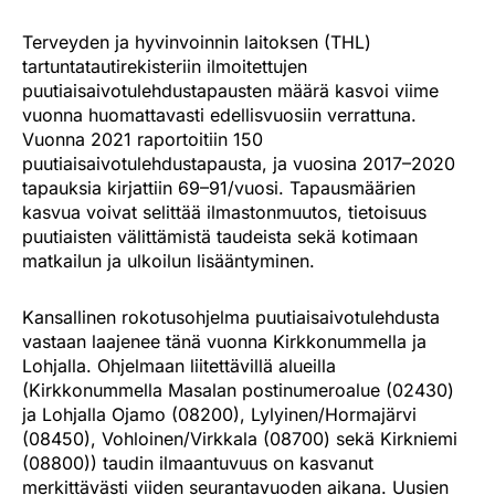
Terveyden ja hyvinvoinnin laitoksen (THL)
tartuntatautirekisteriin ilmoitettujen
puutiaisaivotulehdustapausten määrä kasvoi viime
vuonna huomattavasti edellisvuosiin verrattuna.
Vuonna 2021 raportoitiin 150
puutiaisaivotulehdustapausta, ja vuosina 2017–2020
tapauksia kirjattiin 69–91/vuosi. Tapausmäärien
kasvua voivat selittää ilmastonmuutos, tietoisuus
puutiaisten välittämistä taudeista sekä kotimaan
matkailun ja ulkoilun lisääntyminen.
Kansallinen rokotusohjelma puutiaisaivotulehdusta
vastaan laajenee tänä vuonna Kirkkonummella ja
Lohjalla. Ohjelmaan liitettävillä alueilla
(Kirkkonummella Masalan postinumeroalue (02430)
ja Lohjalla Ojamo (08200), Lylyinen/Hormajärvi
(08450), Vohloinen/Virkkala (08700) sekä Kirkniemi
(08800)) taudin ilmaantuvuus on kasvanut
merkittävästi viiden seurantavuoden aikana. Uusien