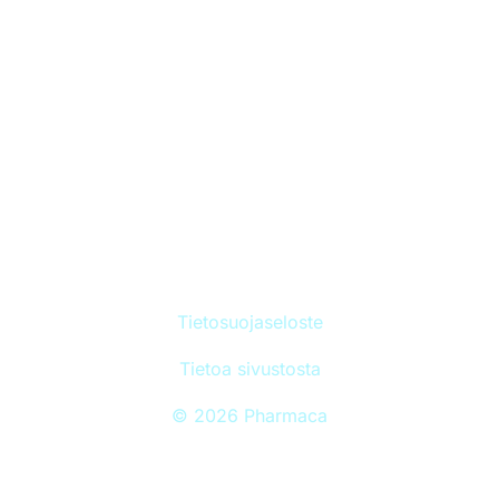
Minun rokotukseni
Torjuttavat taudit
Perustietoa rokotteista
Ajankohtaista
Sivuston sisällöt tarkistetaan kerran vuodessa. Viimeisin
päivitys 31.1.2026.
Kaikki oikeudet pidätetään © Pharmaca
Tietosuojaseloste
Tietoa sivustosta
© 2026 Pharmaca