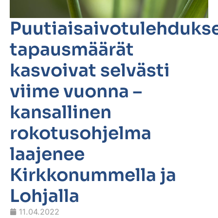
Puutiaisaivotulehduks
tapausmäärät
kasvoivat selvästi
viime vuonna –
kansallinen
rokotusohjelma
laajenee
Kirkkonummella ja
Lohjalla
11.04.2022