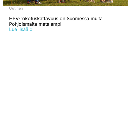
Uutinen
HPV-rokotuskattavuus on Suomessa muita
Pohjoismaita matalampi
Lue lisää »
Mikä on Rokotustieto.fi?
Rokotustieto.fi -verkkosivusto tarjoaa luotettavaa tietoa
rokotteista helposti ymmärrettävästi.