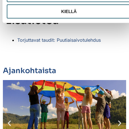
kansallista rokotusohjelmaa
KIELLÄ
Lisätietoa
Torjuttavat taudit: Puutiaisaivotulehdus
Ajankohtaista