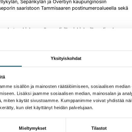
llykylän, Sepänkylän ja Överbyn kaupunginosiin
eporin saaristoon Tammisaaren postinumeroalueella sekä
e rokotusohjelman ulkopuolisilla riskialueilla paljon luonnos
stanteisen rokotteen ottamiselle ovat Helsingin Santahaminan,
on Kettulanlahden, Särkiniemen ja Puijonlaakson
Kaikki kansalliseen rokotusohjelmaan aiemmin määritellyt
Yksityiskohdat
ntakaudella
itä
kien pureman välityksellä tarttuva virustauti, jota esiintyy
mme sisällön ja mainosten räätälöimiseen, sosiaalisen median
ntuvuus seurantajaksolla 2021–2025 oli jo ennestään
iseen. Lisäksi jaamme sosiaalisen median, mainosalan ja analy
tavissa (75,2/100 000), Paraisilla (48,4/100 000) ja
, miten käytät sivustoamme. Kumppanimme voivat yhdistää näitä t
n kerätty, kun olet käyttänyt heidän palvelujaan.
 puutiaisaivotulehdustapausta ajalla 1.10.2024–30.9.2025.
 Puutiaisaivotulehduksen tapausmäärät ovat olleet kasvussa j
Mieltymykset
Tilastot