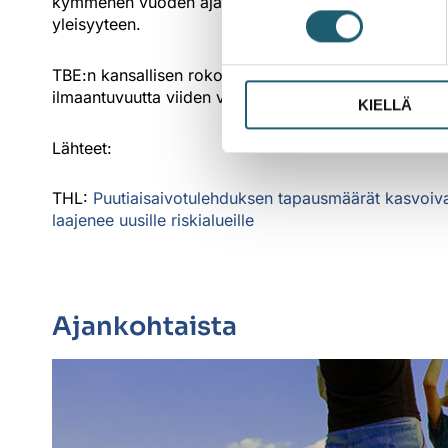
kymmenen vuoden ajan. Ilmaston lämpeneminen vaikut
yleisyyteen.
TBE:n kansallisen rokotusohjelman ja rokotussuositus
ilmaantuvuutta viiden vuoden seurantajaksolla voi ta
KIELLÄ
Lähteet:
THL:
Puutiaisaivotulehduksen tapausmäärät kasvoiva
laajenee uusille riskialueille
Ajankohtaista