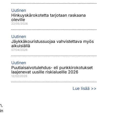
Uutinen
Hinkuyskärokotetta tarjotaan raskaana
oleville
22/05/2026
Uutinen
Jäykkäkouristussuojaa vahvistettava myös
aikuisiällä
07/04/2026
Uutinen
Puutiaisaivotulehdus- eli punkkirokotukset
laajenevat uusille riskialueille 2026
12/02/2026
Lue lisää >>
n,
in