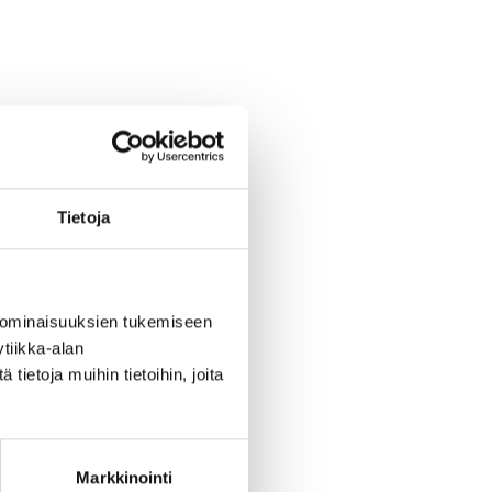
sa
Tietoja
 ominaisuuksien tukemiseen
tiikka-alan
ietoja muihin tietoihin, joita
o
Markkinointi