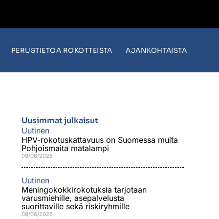
PERUSTIETOA ROKOTTEISTA
AJANKOHTAISTA
Uusimmat julkaisut
Uutinen
HPV-rokotuskattavuus on Suomessa muita
Pohjoismaita matalampi
09/06/2026
Uutinen
Meningokokkirokotuksia tarjotaan
varusmiehille, asepalvelusta
suorittaville sekä riskiryhmille
09/06/2026