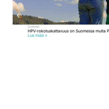
Uutinen
HPV-rokotuskattavuus on Suomessa muita P
Lue lisää »