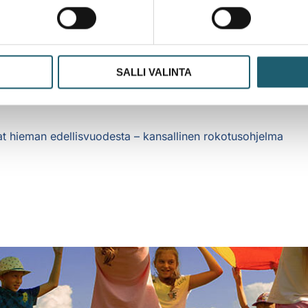
taa osaltaan punkkien ja niiden levittämien tautien
ten riskialueita sekä kuntakohtaisia tapausmääriä ja
rkastella
THL:n karttaesityksestä
.
SALLI VALINTA
t hieman edellisvuodesta – kansallinen rokotusohjelma