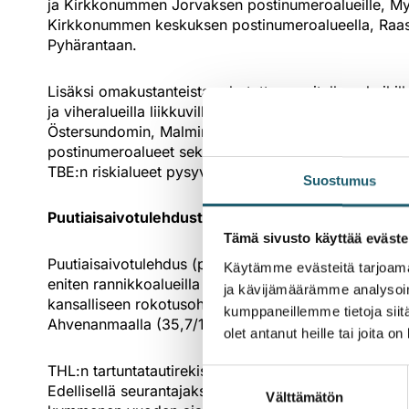
ja Kirkkonummen Jorvaksen postinumeroalueille, My
Kirkkonummen keskuksen postinumeroalueella, Raas
Pyhärantaan.
Lisäksi omakustanteista rokotetta suositellaan kaikill
ja viheralueilla liikkuville. Uusia riskialueita omaku
Östersundomin, Malminkartanon ja Viikin sekä Kuopi
postinumeroalueet sekä Liminka, Pyhäjoki ja Raahe. 
TBE:n riskialueet pysyvät ennallaan.
Suostumus
Puutiaisaivotulehdusten määrä kasvoi viime seura
Tämä sivusto käyttää eväste
Puutiaisaivotulehdus (puutiaisaivokuume, TBE) on punk
Käytämme evästeitä tarjoama
eniten rannikkoalueilla ja saaristossa. Suurin ilmaa
ja kävijämäärämme analysoim
kansalliseen rokotusohjelmaan kuuluvilla alueilla Kus
kumppaneillemme tietoja siitä
Ahvenanmaalla (35,7/100 000).
olet antanut heille tai joita o
THL:n tartuntatautirekisteriin raportoitiin 228 uutta
Suostumuksen
Edellisellä seurantajaksolla tapauksia todettiin 201.
Välttämätön
valinta