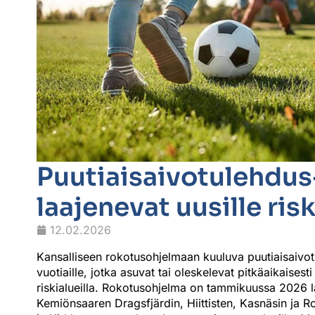
Puutiaisaivotulehdus
laajenevat uusille ris
12.02.2026
Kansalliseen rokotusohjelmaan kuuluva puutiaisaivotu
vuotiaille, jotka asuvat tai oleskelevat pitkäaikaises
riskialueilla. Rokotusohjelma on tammikuussa 2026 
Kemiönsaaren Dragsfjärdin, Hiittisten, Kasnäsin ja R