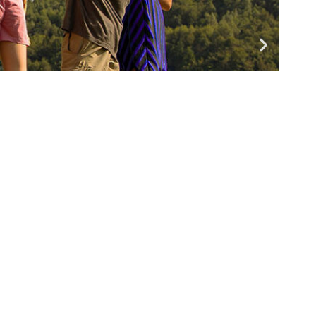
Sivuston sisällöt tarkistetaan kerran vuodessa.
Viimeisin päivitys 31.1.2026.
Kaikki oikeudet pidätetään © Pharmaca