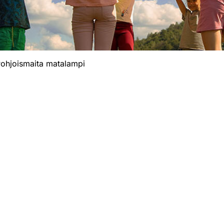
ohjoismaita matalampi
Minun rokotukseni