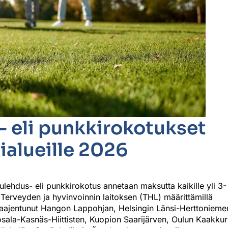
- eli punkkirokotukset
kialueille 2026
lehdus- eli punkkirokotus annetaan maksutta kaikille yli 3-
ti Terveyden ja hyvinvoinnin laitoksen (THL) määrittämillä
laajentunut Hangon Lappohjan, Helsingin Länsi-Herttonieme
osala-Kasnäs-Hiittisten, Kuopion Saarijärven, Oulun Kaakkur