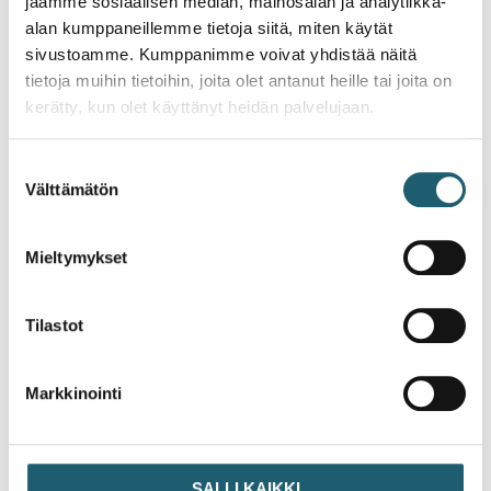
jaamme sosiaalisen median, mainosalan ja analytiikka-
yleisesti mm. Ruotsin saaristossa.
Lue lisää
alan kumppaneillemme tietoja siitä, miten käytät
matkustajan rokotuksista
sivustoamme. Kumppanimme voivat yhdistää näitä
tietoja muihin tietoihin, joita olet antanut heille tai joita on
Lähde: Tilastokeskus
kerätty, kun olet käyttänyt heidän palvelujaan.
Suostumuksen
Välttämätön
valinta
Ajankohtaista
Mieltymykset
Tilastot
Markkinointi
Uutinen
SALLI KAIKKI