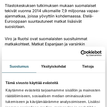
Tilastokeskuksen tutkimuksen mukaan suomalaiset
tekivät vuonna 2014 ulkomaille 7,9 miljoonaa vapaa-
ajanmatkaa, joissa yövyttiin kohdemaassa. Etelä-
Eurooppaan suuntautuneet matkat lisäsivät
suosiotaan.
Viro ja Ruotsi ovat suomalaisten suosituimmat
matkakohteet. Matkat Espanjaan ja varsinkin
Kanariansaarille lisääntyivät. Suomalaiset matkustivat
enenevässä määrin myös Italiaan ja Kreikkaan.
Matkailijan tärkeimmät rokotukset ovat samat
Suostumus
Yksityiskohdat
Tietoja
perusrokotukset, jotka on syytä olla voimassa
kotimaassakin. Näitä ovat jäykkäkouristus-,
kurkkumätä-, polio- ja MPR-rokotukset sekä
Tämä sivusto käyttää evästeitä
influenssarokotus. MPR-tauteja ovat tuhkarokko,
Käytämme evästeitä tarjoamamme sisällön ja mainosten
sikotauti ja vihurirokko. Lähialueillekin matkustaville
räätälöimiseen, sosiaalisen median ominaisuuksien
suositellaan myös hepatiitti A -rokotusta ja
tukemiseen ja kävijämäärämme analysoimiseen. Lisäksi
influenssarokotetta. Puutiaisaivokuumetta esiintyy