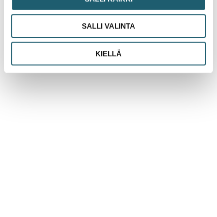
HPV-rokotuskattavuus on Suomessa muita
Pohjoismaita matalampi
Lue lisää »
SALLI VALINTA
KIELLÄ
Mikä on Rokotustieto.fi?
Rokotustieto.fi -verkkosivusto tarjoaa luotettavaa tietoa
rokotteista helposti ymmärrettävästi.
Minun rokotukseni