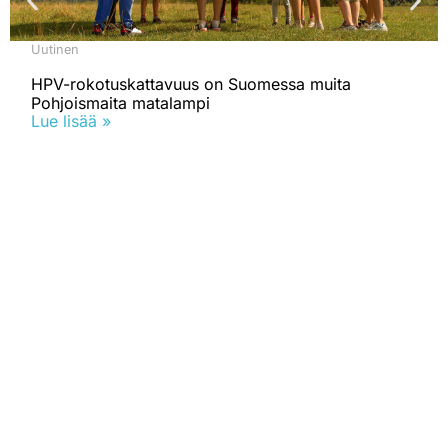
Uutinen
HPV-rokotuskattavuus on Suomessa muita
Pohjoismaita matalampi
Lue lisää »
Mikä on Rokotustieto.fi?
Rokotustieto.fi -verkkosivusto tarjoaa luotettavaa tietoa
rokotteista helposti ymmärrettävästi.