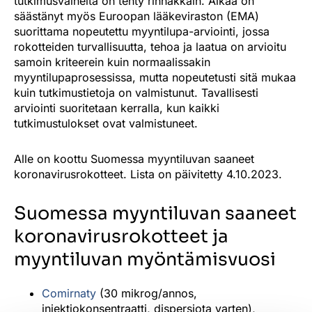
tutkimusvaiheita on tehty rinnakkain. Aikaa on
säästänyt myös Euroopan lääkeviraston (EMA)
suorittama nopeutettu myyntilupa-arviointi, jossa
rokotteiden turvallisuutta, tehoa ja laatua on arvioitu
samoin kriteerein kuin normaalissakin
myyntilupaprosessissa, mutta nopeutetusti sitä mukaa
kuin tutkimustietoja on valmistunut. Tavallisesti
arviointi suoritetaan kerralla, kun kaikki
tutkimustulokset ovat valmistuneet.
Alle on koottu Suomessa myyntiluvan saaneet
koronavirusrokotteet. Lista on päivitetty 4.10.2023.
Suomessa myyntiluvan saaneet
koronavirusrokotteet ja
myyntiluvan myöntämisvuosi
Comirnaty
(30 mikrog/annos,
injektiokonsentraatti, dispersiota varten),