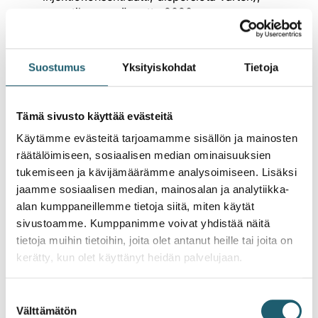
myyntilupa myönnetty 2020
Spikevax
, myyntilupa myönnetty 2021
Vaxzevria
, myyntilupa myönnetty 2021
Jcovden
, myyntilupa myönnetty 2021
Suostumus
Yksityiskohdat
Tietoja
Comirnaty
(10 mikrog/annos), myyntilupa
myönnetty 2021
Nuvaxovid, myyntilupa myönnetty 2021
Tämä sivusto käyttää evästeitä
Comirnaty
(30 mikrog/annos, injektioneste,
dispersio), myyntilupa myönnetty 2022
Käytämme evästeitä tarjoamamme sisällön ja mainosten
COVID-19 Vaccine Valneva
, myyntilupa
räätälöimiseen, sosiaalisen median ominaisuuksien
myönnetty 2022
tukemiseen ja kävijämäärämme analysoimiseen. Lisäksi
Comirnaty Original/Omicron BA.1
, myyntilupa
jaamme sosiaalisen median, mainosalan ja analytiikka-
myönnetty 2022
alan kumppaneillemme tietoja siitä, miten käytät
Spikevax Bivalent Original/Omicron BA.1
,
sivustoamme. Kumppanimme voivat yhdistää näitä
myyntilupa myönnetty 2022
tietoja muihin tietoihin, joita olet antanut heille tai joita on
Comirnaty Original/Omicron BA.4-5
(15/15
kerätty, kun olet käyttänyt heidän palvelujaan.
mikrog/annos), myyntilupa myönnetty 2022
VidPrevtyn Beta, myyntilupa myönnetty 2022
Comirnaty
(3 mikrog/annos), myyntilupa
Suostumuksen
myönnetty 2022
Välttämätön
valinta