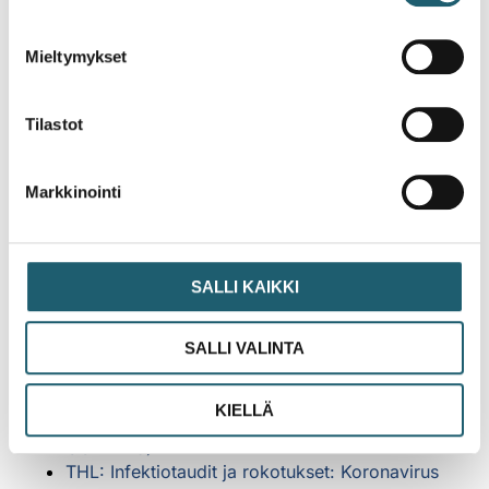
Spikevax Bivalent Original/Omicron BA.4-5
,
myyntilupa myönnetty 2022
Mieltymykset
Comirnaty Original/Omicron BA.4-5
(5/5
mikrog/annos), myyntilupa myönnetty 2022
Comirnaty Omicron XBB.1.5
(3 mikrog/annos),
Tilastot
myyntilupa myönnetty 2023
Comirnaty Omicron XBB.1.5
(10 mikrog/annos),
myyntilupa myönnetty 2023
Markkinointi
Comirnaty Omicron XBB.1.5
(30 mikrog/annos),
myyntilupa myönnetty 2023
SALLI KAIKKI
Lisätietoa:
SALLI VALINTA
Torjuttavat taudit: Koronavirus COVID-19
KIELLÄ
Terveyskirjasto: Koronavirus (SARS-CoV-2,
COVID-19)
THL: Infektiotaudit ja rokotukset
: Koronavirus