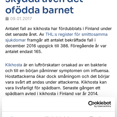
ofödda barnet
09.01.2017
Antalet fall av kikhosta har fördubblats i Finland under
det senaste året. Av
THL:s register för smittosamma
sjukdomar
framgår att antalet bekräftade fall i
december 2016 uppgick till 386. Föregående år var
antalet endast 165.
Kikhosta
är en luftrörskatarr orsakad av en bakterie
och till en början påminner symptomen om influensa.
Hostattackerna ökar dock småningom och det börjar
vara svårt att andas under attackerna. Kikhosta kan
vara livsfarligt för spädbarn. Senaste gången ett
spädbarn avled i kikhosta i Finland var år 2014.
I Finland har man inlett en vaccinundersökning vad
gäller gravida kvinnor, där man utreder hur ett vaccin