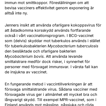
immun mot smittkoppor. Föreställningen om att
bevisa vacciners effektivitet genom exponering är
alltså inte ny.
Jenners insikt att använda ofarligare kokoppsvirus för
att åstadkomma korsskydd används fortfarande
också i vårt vaccinationsprogram. I BCG-vaccinet
som (delvis) skyddar mot tuberkulos används i stället
för tuberkulosbakterien
Mycobacterium tuberculosis
den besläktade och ofarligare bakterien
Mycobacterium bovis
. Att använda levande
smittalstrare medför dock risker, i synnerhet för
personer med försvagat immunsvar. I värsta fall kan
de insjukna av vaccinet.
En fungerande metod i vaccintillverkningen är att
försvaga smittalstrande virus. Sådana vacciner med
försvagade virus ger i allmänhet ett mycket bra och
långvarigt skydd. Till exempel MPR-vaccinet, som i
Finland används mot mässling, påssjuka och röda