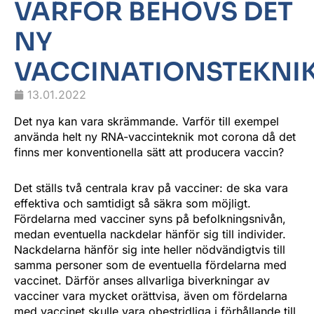
VARFÖR BEHÖVS DET
NY
VACCINATIONSTEKNI
13.01.2022
Det nya kan vara skrämmande. Varför till exempel
använda helt ny RNA-vaccinteknik mot corona då det
finns mer konventionella sätt att producera vaccin?
Det ställs två centrala krav på vacciner: de ska vara
effektiva och samtidigt så säkra som möjligt.
Fördelarna med vacciner syns på befolkningsnivån,
medan eventuella nackdelar hänför sig till individer.
Nackdelarna hänför sig inte heller nödvändigtvis till
samma personer som de eventuella fördelarna med
vaccinet. Därför anses allvarliga biverkningar av
vacciner vara mycket orättvisa, även om fördelarna
med vaccinet skulle vara obestridliga i förhållande till