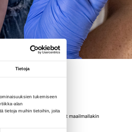
Tietoja
 ominaisuuksien tukemiseen
tiikka-alan
ietoja muihin tietoihin, joita
ta kokonaan ja ne ovat käyneet maailmallakin