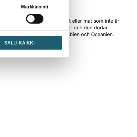
Markkinointi
smutsigt vatten, förorenad mat eller mat som inte är
hov till farliga komplikationer och den dödar
, Central- och Sydamerika, Karibien och Oceanien.
t ingår inte i det nationella
SALLI KAIKKI