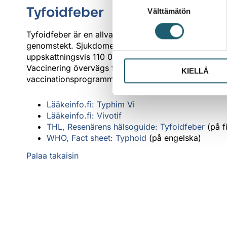
Tyfoidfeber
Välttämätön
valinta
Tyfoidfeber är en allvarlig allmän infektion, orsakad
genomstekt. Sjukdomen som orsakar hög feber, huvud
uppskattningsvis 110 000 människor årligen, främst 
Vaccinering övervägs för personer som reser till risk
KIELLÄ
vaccinationsprogrammet, vaccinet kan köpas med rec
Lääkeinfo.fi: Typhim Vi
Lääkeinfo.fi: Vivotif
THL, Resenärens hälsoguide: Tyfoidfeber
(på f
WHO, Fact sheet: Typhoid
(på engelska)
Palaa takaisin