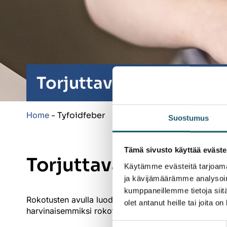
Torjuttavat taudit
Home
-
Tyfoidfeber
Suostumus
Tämä sivusto käyttää eväste
Torjuttavat taudit
Käytämme evästeitä tarjoama
ja kävijämäärämme analysoim
kumppaneillemme tietoja siitä
Rokotusten avulla luodaan suojaa tartuntatauteja va
olet antanut heille tai joita o
harvinaisemmiksi rokotusten ansiosta.
Suostumuksen