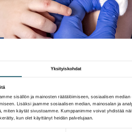
Yksityiskohdat
itä
mme sisällön ja mainosten räätälöimiseen, sosiaalisen median
iseen. Lisäksi jaamme sosiaalisen median, mainosalan ja analy
, miten käytät sivustoamme. Kumppanimme voivat yhdistää näitä t
staan. Monet näistä taudeista on saatu jo hävitettyä Suomes
n kerätty, kun olet käyttänyt heidän palvelujaan.