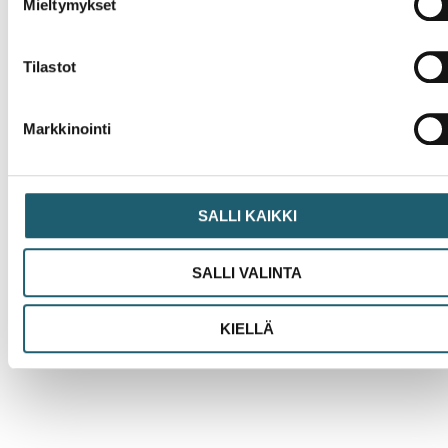
Mieltymykset
Tilastot
Markkinointi
Nyheter
Vaccin mot kikhosta har lagts till i
SALLI KAIKKI
vaccinationsprogrammet för gravida
Läs mer »
SALLI VALINTA
KIELLÄ