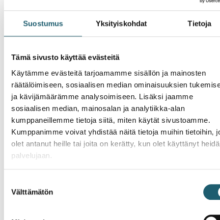
årligen 2,3 miljoner euro. Tack vare vaccinet har
kostnaderna inom specialsjukvården minskat med 4,5
miljoner euro per år.
Suostumus
Yksityiskohdat
Tietoja
Rotavirus förekommer dock fortfarande, eftersom 7–
Tämä sivusto käyttää evästeitä
9 procent av barnen inte får vaccinet. Barn som inte
har vaccinerats insjuknar vanligtvis i 3–5 års åldern.
Käytämme evästeitä tarjoamamme sisällön ja mainosten
räätälöimiseen, sosiaalisen median ominaisuuksien tukemis
Källor:
ja kävijämäärämme analysoimiseen. Lisäksi jaamme
sosiaalisen median, mainosalan ja analytiikka-alan
HS
(på finska)
kumppaneillemme tietoja siitä, miten käytät sivustoamme.
YLE
(på finska)
Kumppanimme voivat yhdistää näitä tietoja muihin tietoihin, jo
ScienceDirect
(på engelska)
olet antanut heille tai joita on kerätty, kun olet käyttänyt heid
palvelujaan.
Suostumuksen
Nyheter
Välttämätön
valinta