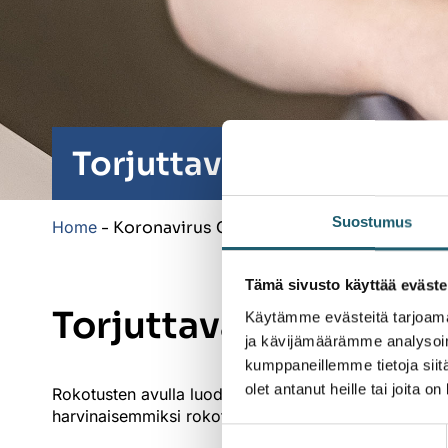
Torjuttavat taudit
Suostumus
Home
-
Koronavirus COVID-19
Tämä sivusto käyttää eväste
Torjuttavat taudit
Käytämme evästeitä tarjoama
ja kävijämäärämme analysoim
kumppaneillemme tietoja siitä
olet antanut heille tai joita o
Rokotusten avulla luodaan suojaa tartuntatauteja va
harvinaisemmiksi rokotusten ansiosta.
Suostumuksen