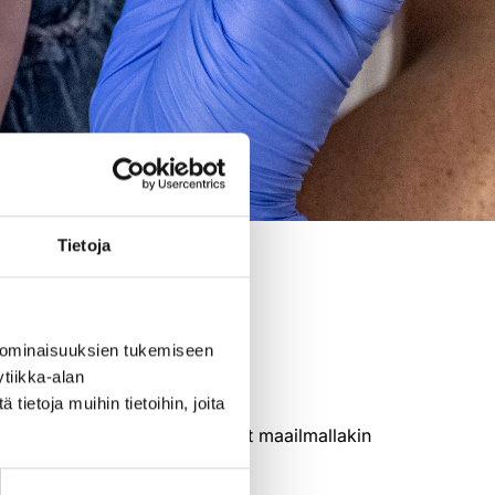
Tietoja
 ominaisuuksien tukemiseen
tiikka-alan
ietoja muihin tietoihin, joita
ta kokonaan ja ne ovat käyneet maailmallakin