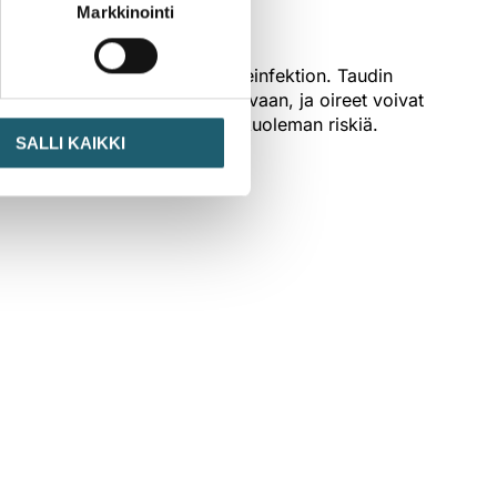
Markkinointi
 leviävän äkillisen hengitystieinfektion. Taudin
della lähes oireettomasta vakavaan, ja oireet voivat
neenä lisää vakavan taudin ja kuoleman riskiä.
SALLI KAIKKI
Sivuston sisällöt tarkistetaan kerran vuodessa.