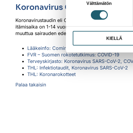
Välttämätön
valinta
Koronavirus COVID-19
Koronavirustaudin eli COVID-19 -taudin aiheuttaa SARS
itämisaika on 1-14 vuorokautta ja oireet alkavat tava
muuttua sairauden edetessä. Korkea ikä erityisesti p
KIELLÄ
Lääkeinfo: Comirnaty LP.8.1
FVR – Suomen rokotetutkimus: COVID-19
Terveyskirjasto: Koronavirus SARS-CoV-2, CO
THL: Infektiotaudit, Koronavirus SARS-CoV-2
THL: Koronarokotteet
Palaa takaisin