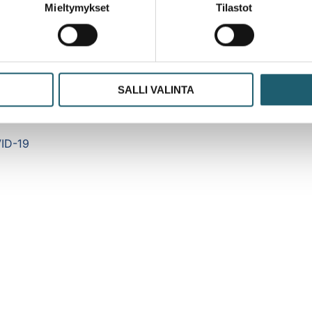
Mieltymykset
Tilastot
-CoV-2 -virus, joka aiheuttaa ensisijaisesti pisaratartuntana
llisimmin 3 päivän kuluttua tartunnasta. Taudinkuva voi vaih
erussairauteen (esimerkiksi vaikeaan sydänsairauteen) liitty
SALLI VALINTA
VID-19