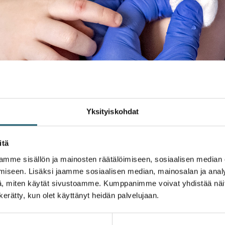
Yksityiskohdat
itä
mme sisällön ja mainosten räätälöimiseen, sosiaalisen median
iseen. Lisäksi jaamme sosiaalisen median, mainosalan ja analy
, miten käytät sivustoamme. Kumppanimme voivat yhdistää näitä t
n kerätty, kun olet käyttänyt heidän palvelujaan.
staan. Monet näistä taudeista on saatu jo hävitettyä Suomes