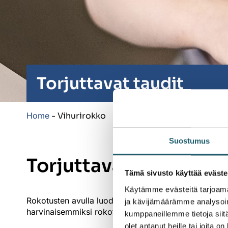
Torjuttavat taudit
Home
-
Vihurirokko
Suostumus
Torjuttavat taudit
Tämä sivusto käyttää eväste
Käytämme evästeitä tarjoama
Rokotusten avulla luodaan suojaa tartuntatauteja va
ja kävijämäärämme analysoim
harvinaisemmiksi rokotusten ansiosta.
kumppaneillemme tietoja siitä
olet antanut heille tai joita o