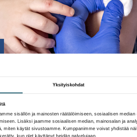
Yksityiskohdat
itä
mme sisällön ja mainosten räätälöimiseen, sosiaalisen median
staan. Monet näistä taudeista on saatu jo hävitettyä Suomes
iseen. Lisäksi jaamme sosiaalisen median, mainosalan ja analy
, miten käytät sivustoamme. Kumppanimme voivat yhdistää näitä t
n kerätty, kun olet käyttänyt heidän palvelujaan.