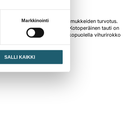
Markkinointi
akalvojen ärsytysoireet ja imusolmukkeiden turvotus.
 sikiötä alkuraskauden aikana. Kotoperäinen tauti on
alla Euroopassa ja Euroopan ulkopuolella vihurirokko
SALLI KAIKKI