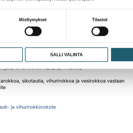
Mieltymykset
Tilastot
ti. Pisaratartuntana leviävän taudin oireita ovat kuume, lim
lueelta vartaloon ja raajoihin. Vihurirokko voi vahingoittaa
n todetaan vain harvoin. Vihurirokkoa esiintyy edelleen muu
kote kuuluu kansalliseen rokotusohjelmaan.
SALLI VALINTA
ikotautia, tuhkarokkoa ja vihurirokkoa vastaan
n joko M-M-RVAXPRO:ta tai Priorixia
rokkoa, sikotautia, vihurirokkoa ja vesirokkoa vastaan
lle
uti- ja vihurirokkorokote