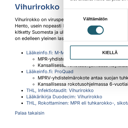
Vihurirokko
Suostumuksen
Välttämätön
valinta
Vihurirokko on virusperäinen, usein lievä infektiotau
Hento, usein nopeasti häviävä ihottuma leviää pään a
kitketty Suomesta ja ulkomailta saatuja tartuntojaki
on edelleen yleinen lastentauti monessa maassa. Ro
Lääkeinfo.fi: M-M-RVAXPRO
ja
Priorix
KIELLÄ
MPR-yhdistelmärokotteet antavat suojan s
Kansallisessa rokotusohjelmassa käytetää
Lääkeinfo.fi: ProQuad
MPRV-yhdistelmärokote antaa suojan tuhka
Kansallisessa rokotusohjelmassa 6-vuotiai
THL, Infektiotaudit: Vihurirokko
Lääkärikirja Duodecim: Vihurirokko
THL, Rokottaminen: MPR eli tuhkarokko-, sikota
Palaa takaisin