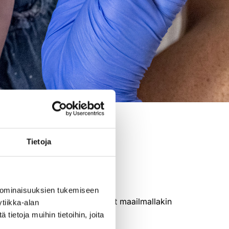
Tietoja
 ominaisuuksien tukemiseen
ta kokonaan ja ne ovat käyneet maailmallakin
tiikka-alan
ietoja muihin tietoihin, joita