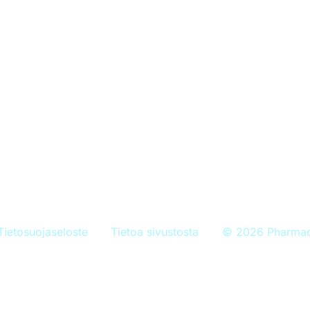
Minun rokotukseni
Torjuttavat taudit
Perustietoa rokotteista
Ajankohtaista
toa
Tietosuojaseloste
Tietoa sivustosta
© 2026 Pharma