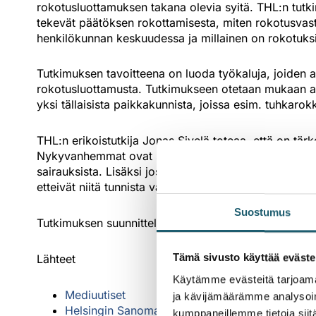
rokotusluottamuksen takana olevia syitä. THL:n tut
tekevät päätöksen rokottamisesta, miten rokotusvas
henkilökunnan keskuudessa ja millainen on rokotuks
Tutkimuksen tavoitteena on luoda työkaluja, joiden 
rokotusluottamusta. Tutkimukseen otetaan mukaan alue
yksi tällaisista paikkakunnista, joissa esim. tuhkarok
THL:n erikoistutkija Jonas Sivelä toteaa, että on tärk
Nykyvanhemmat ovat syntyneet hyvän rokotussuojan a
sairauksista. Lisäksi jos lapsi sairastuu rokotusohjelma
etteivät niitä tunnista vanhemmat tai lääkäri. Tämän 
Suostumus
Tutkimuksen suunnittelu ja rahoituksen kerääminen o
Tämä sivusto käyttää eväste
Lähteet
Käytämme evästeitä tarjoama
Mediuutiset
ja kävijämäärämme analysoim
Helsingin Sanomat
kumppaneillemme tietoja siitä