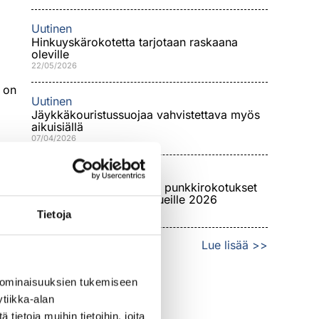
Uutinen
Hinkuyskärokotetta tarjotaan raskaana
oleville
22/05/2026
a on
Uutinen
Jäykkäkouristussuojaa vahvistettava myös
aikuisiällä
07/04/2026
Uutinen
Puutiaisaivotulehdus- eli punkkirokotukset
laajenevat uusille riskialueille 2026
12/02/2026
Tietoja
Lue lisää >>
 ominaisuuksien tukemiseen
tiikka-alan
ietoja muihin tietoihin, joita