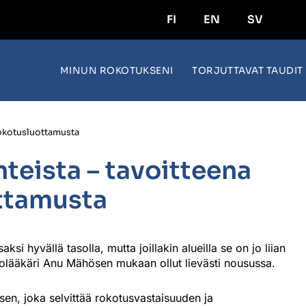
FI
EN
SV
MINUN ROKOTUKSENI
TORJUTTAVAT TAUDIT
rokotusluottamusta
teista – tavoitteena
ttamusta
 hyvällä tasolla, mutta joillakin alueilla se on jo liian
olääkäri Anu Mähösen mukaan ollut lievästi nousussa.
sen, joka selvittää rokotusvastaisuuden ja