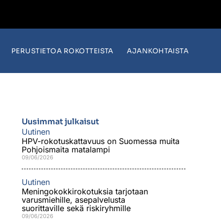
PERUSTIETOA ROKOTTEISTA
AJANKOHTAISTA
Uusimmat julkaisut
Uutinen
HPV-rokotuskattavuus on Suomessa muita
Pohjoismaita matalampi
09/06/2026
Uutinen
Meningokokkirokotuksia tarjotaan
varusmiehille, asepalvelusta
suorittaville sekä riskiryhmille
09/06/2026