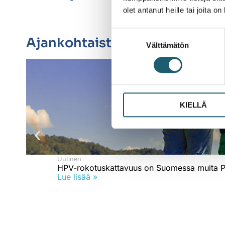
olet antanut heille tai joita o
Suostumuksen
Ajankohtaista
Välttämätön
valinta
KIELLÄ
Uutinen
HPV-rokotuskattavuus on Suomessa muita P
Lue lisää »