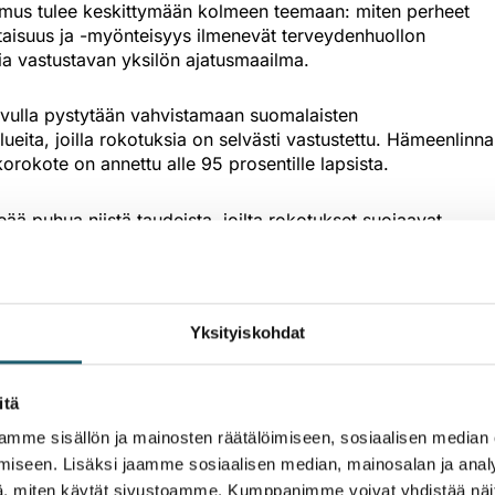
kimus tulee keskittymään kolmeen teemaan: miten perheet
taisuus ja -myönteisyys ilmenevät terveydenhuollon
ia vastustavan yksilön ajatusmaailma.
avulla pystytään vahvistamaan suomalaisten
ita, joilla rokotuksia on selvästi vastustettu. Hämeenlinn
korokote on annettu alle 95 prosentille lapsista.
eää puhua niistä taudeista, joilta rokotukset suojaavat.
ikana 1970–1990-luvulla, eivätkä usein tiedä näistä
lla suojattuun tautiin, oireet voivat olla niin harvinaisia,
johdosta diagnoosi ja hoito saattavat viivästyä.
Yksityiskohdat
n käynnistynyt.
itä
mme sisällön ja mainosten räätälöimiseen, sosiaalisen median
iseen. Lisäksi jaamme sosiaalisen median, mainosalan ja analy
, miten käytät sivustoamme. Kumppanimme voivat yhdistää näitä t