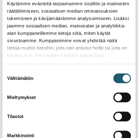
Käytämme evästeitä tarjoamamme sisällön ja mainosten
vuosina.
räätälöimiseen, sosiaalisen median ominaisuuksien
tukemiseen ja kävijämäärämme analysoimiseen. Lisäksi
Kohdunkaulan syöpää
ehkäisevät HPV-rokotukset
jaamme sosiaalisen median, mainosalan ja analytiikka-
alkoivat kansallisessa rokotusohjelmassa syksyllä
alan kumppaneillemme tietoja siitä, miten käytät
2013. Rokotteen voivat saada maksutta 11–12-vuotiaat
tytöt.
sivustoamme. Kumppanimme voivat yhdistää näitä
tietoja muihin tietoihin, joita olet antanut heille tai joita on
kerätty, kun olet käyttänyt heidän palvelujaan.
Lähteet
THL
Suostumuksen
Rokotuskattavuuskartta
Välttämätön
valinta
Mieltymykset
Ajankohtaista
Tilastot
Markkinointi