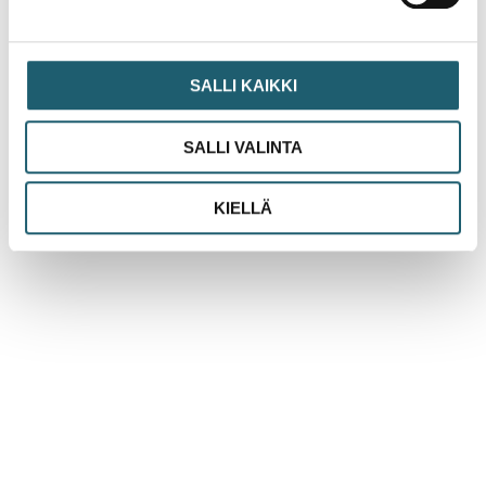
SALLI KAIKKI
Uutinen
SALLI VALINTA
HPV-rokotuskattavuus on Suomessa muita
Pohjoismaita matalampi
KIELLÄ
Lue lisää »
Mikä on Rokotustieto.fi?