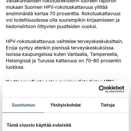
Valtakunnallisen rokotusrekisterin tuoreen raportin
mukaan Suomen HPV-rokotuskattavuus ylittää
ensimmäistä kertaa 70 prosenttia. Rokotuskattavuus
voi todellisuudessa olla suurempikin kirjaamiseen ja
tiedonsiirtoon liittyvien puutteiden vuoksi.
HPV-rokotuskattavuus vaihtelee terveyskeskuksittain.
Eroja syntyy etenkin pienissä terveyskeskuksissa.
Isoissa kaupungeissa kuten Vantaalla, Tampereella,
Helsingissä ja Turussa kattavuus on 70–80 prosentin
luokkaa.
Karttasovellusta antaa monipuolista tietoa HPV-
rokotuskattavuudesta
Rokotuskattavuudesta on tehty
Suostumus
Yksityiskohdat
Tietoja
terveyskeskuskohtainen
karttasovellus
, josta pystyy
vertaamaan yhdellä silmäyksellä rokotuskattavuuksia.
Lisäksi sovelluksesta näkee miten kattavuus on
Tämä sivusto käyttää evästeitä
muuttunut kussakin terveyskeskuksessa viime