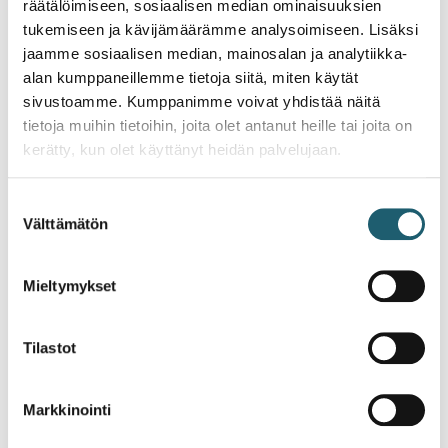
ammattikorkeakoulun, Turun ammattikorkeakoulun ja
räätälöimiseen, sosiaalisen median ominaisuuksien
Diakonia-ammattikorkeakoulun opettajat yhdessä
tukemiseen ja kävijämäärämme analysoimiseen. Lisäksi
THL:n Rokotusohjelmayksikön asiantuntijoiden
jaamme sosiaalisen median, mainosalan ja analytiikka-
kanssa.
alan kumppaneillemme tietoja siitä, miten käytät
sivustoamme. Kumppanimme voivat yhdistää näitä
Lähteet
tietoja muihin tietoihin, joita olet antanut heille tai joita on
kerätty, kun olet käyttänyt heidän palvelujaan.
THL
THL
Suostumuksen
Välttämätön
valinta
Ajankohtaista
Mieltymykset
Tilastot
Markkinointi