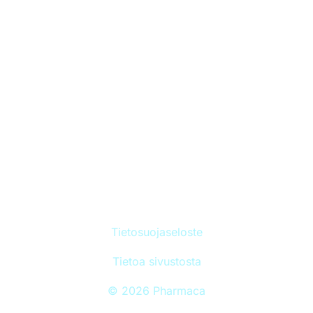
Minun rokotukseni
Torjuttavat taudit
Perustietoa rokotteista
Ajankohtaista
Sivuston sisällöt tarkistetaan kerran vuodessa. Viimeisin
päivitys 31.1.2026.
Kaikki oikeudet pidätetään © Pharmaca
Tietosuojaseloste
Tietoa sivustosta
© 2026 Pharmaca