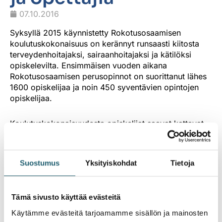
07.10.2016
Syksyllä 2015 käynnistetty Rokotusosaamisen
koulutuskokonaisuus on kerännyt runsaasti kiitosta
terveydenhoitajaksi, sairaanhoitajaksi ja kätilöksi
opiskelevilta. Ensimmäisen vuoden aikana
Rokotusosaamisen perusopinnot on suorittanut lähes
1600 opiskelijaa ja noin 450 syventävien opintojen
opiskelijaa.
Koulutuskokonaisuudesta opiskelijat saavat kattavat
tiedot rokotteista, rokottamisesta sekä rokotuksin
ehkäistävistä taudeista. Opinnot suoritetaan
verkkopohjaisesti jonka johdosta opiskelu on
Suostumus
Yksityiskohdat
Tietoja
joustavaa ja materiaalit ajantasaisia. Oppimistehtävien
on tarkoitus myös kannustaa pohtimaan omaa
osaamistaan ja suhtautumista rokottamiseen.
Tämä sivusto käyttää evästeitä
Käytämme evästeitä tarjoamamme sisällön ja mainosten
Koulutuskokonaisuuden ovat luoneet Metropolia