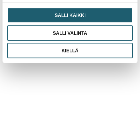
SALLI KAIKKI
Uutinen
HPV-rokotuskattavuus on Suomessa muita
SALLI VALINTA
Pohjoismaita matalampi
Lue lisää »
KIELLÄ
Mikä on Rokotustieto.fi?
Rokotustieto.fi -verkkosivusto tarjoaa luotettavaa tietoa
rokotteista helposti ymmärrettävästi.